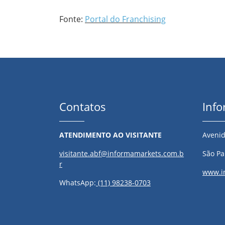
Fonte:
Portal do Franchising
Contatos
Inf
ATENDIMENTO AO VISITANTE
Avenid
visitante.abf@informamarkets.com.b
São Pau
r
www.i
WhatsApp:
(11) 98238-0703