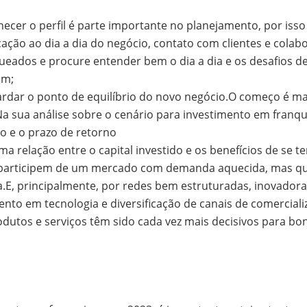
cer o perfil é parte importante no planejamento, por isso c
cação ao dia a dia do negócio, contato com clientes e colab
ueados e procure entender bem o dia a dia e os desafios 
am;
uardar o ponto de equilíbrio do novo negócio.O começo é mais
a sua análise sobre o cenário para investimento em franqui
o e o prazo de retorno
 relação entre o capital investido e os benefícios de se t
e participem de um mercado com demanda aquecida, mas qu
a.E, principalmente, por redes bem estruturadas, inovado
to em tecnologia e diversificação de canais de comerciali
dutos e serviços têm sido cada vez mais decisivos para bo