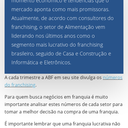
momento econômico e tendências que o
mercado aponta como mais promissoras.
Atualmente, de acordo com consultores do
franchising, o setor de Alimentação vem
liderando nos últimos anos como o
segmento mais lucrativo do franchising
brasileiro, seguido de Casa e Construção e
Informática e Eletrônicos.
A cada trimestre a ABF em seu site divulga os
números
do franchising
.
Para quem busca negócios em franquia é muito
importante analisar estes números de cada setor para
tomar a melhor decisão na compra de uma franquia.
É importante lembrar que uma franquia lucrativa não