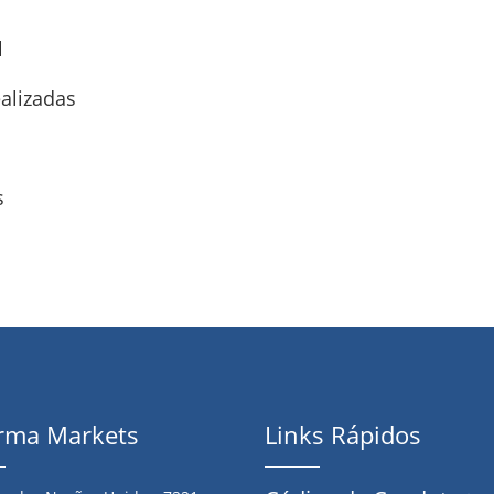
l
alizadas
s
orma Markets
Links Rápidos