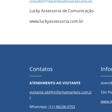
michelly@luckyassessoria.com.br
Lucky Assessoria de Comunicação
www.luckyassessoria.com.br
Contatos
Inf
ATENDIMENTO AO VISITANTE
Avenid
visitante.abf@informamarkets.com.b
São Pau
r
www.i
WhatsApp:
(11) 98238-0703