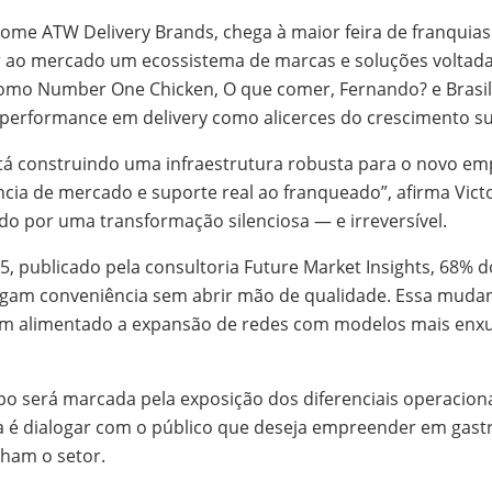
o nome ATW Delivery Brands, chega à maior feira de franq
 ao mercado um ecossistema de marcas e soluções voltadas
como Number One Chicken, O que comer, Fernando? e Brasile
a performance em delivery como alicerces do crescimento sus
está construindo uma infraestrutura robusta para o novo e
ência de mercado e suporte real ao franqueado”, afirma Vict
do por uma transformação silenciosa — e irreversível.
, publicado pela consultoria Future Market Insights, 68% 
egam conveniência sem abrir mão de qualidade. Essa mud
 tem alimentado a expansão de redes com modelos mais enx
po será marcada pela exposição dos diferenciais operacio
 é dialogar com o público que deseja empreender em gast
ham o setor.