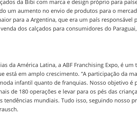
çados da Bibi com marca e design próprio para paíse
do um aumento no envio de produtos para o mercado
or para a Argentina, que era um país responsável po
venda dos calçados para consumidores do Paraguai,
.
uias da América Latina, a ABF Franchising Expo, é u
ue está em amplo crescimento. “A participação da ma
da infantil quanto de franquias. Nosso objetivo é pi
mais de 180 operações e levar para os pés das crian
pais tendências mundiais. Tudo isso, seguindo nosso p
lrausch.