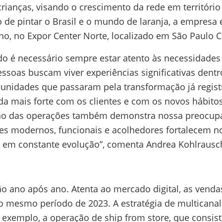
crianças, visando o crescimento da rede em territóri
 de pintar o Brasil e o mundo de laranja, a empresa 
nho, no Expor Center Norte, localizado em São Paulo 
do é necessário sempre estar atento às necessidade
ssoas buscam viver experiências significativas dentr
As unidades que passaram pela transformação já reg
nda mais forte com os clientes e com os novos hábit
zação das operações também demonstra nossa preocup
es modernos, funcionais e acolhedores fortalecem no
m constante evolução”, comenta Andrea Kohlrausch,
 ano após ano. Atenta ao mercado digital, as vendas
 mesmo período de 2023. A estratégia de multicanal
r exemplo, a operação de ship from store, que consis