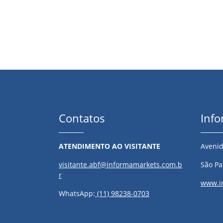
Contatos
Inf
ATENDIMENTO AO VISITANTE
Avenid
visitante.abf@informamarkets.com.b
São Pau
r
www.i
WhatsApp:
(11) 98238-0703