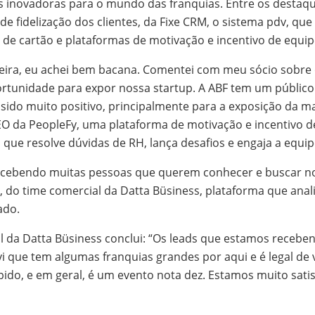
s inovadoras para o mundo das franquias. Entre os destaqu
e fidelização dos clientes, da Fixe CRM, o sistema pdv, que
de cartão e plataformas de motivação e incentivo de equip
feira, eu achei bem bacana. Comentei com meu sócio sobre 
rtunidade para expor nossa startup. A ABF tem um públic
 sido muito positivo, principalmente para a exposição da m
CEO da PeopleFy, uma plataforma de motivação e incentivo d
up que resolve dúvidas de RH, lança desafios e engaja a eq
ecebendo muitas pessoas que querem conhecer e buscar no
 do time comercial da Datta Büsiness, plataforma que anali
eado.
 da Datta Büsiness conclui: “Os leads que estamos receb
vi que tem algumas franquias grandes por aqui e é legal de
o, e em geral, é um evento nota dez. Estamos muito satis